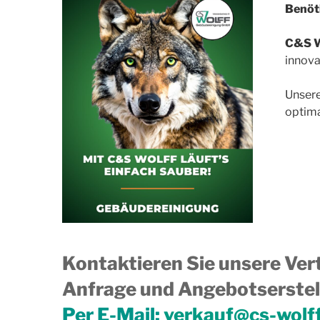
Benöti
C&S W
innova
Unsere
optima
Kontaktieren Sie unsere Vert
Anfrage und Angebotserstell
Per E-Mail:
verkauf@cs-wolf