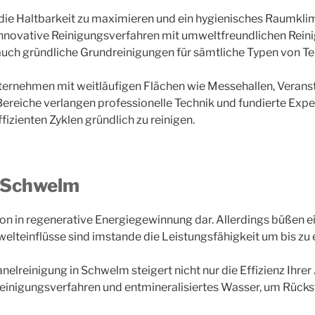
ie Haltbarkeit zu maximieren und ein hygienisches Raumklima
nnovative Reinigungsverfahren mit umweltfreundlichen Rein
s auch gründliche Grundreinigungen für sämtliche Typen von T
nternehmen mit weitläufigen Flächen wie Messehallen, Verans
reiche verlangen professionelle Technik und fundierte Exper
fizienten Zyklen gründlich zu reinigen.
n Schwelm
tion in regenerative Energiegewinnung dar. Allerdings büßen 
teinflüsse sind imstande die Leistungsfähigkeit um bis zu ei
nelreinigung in Schwelm steigert nicht nur die Effizienz Ihr
 Reinigungsverfahren und entmineralisiertes Wasser, um Rück