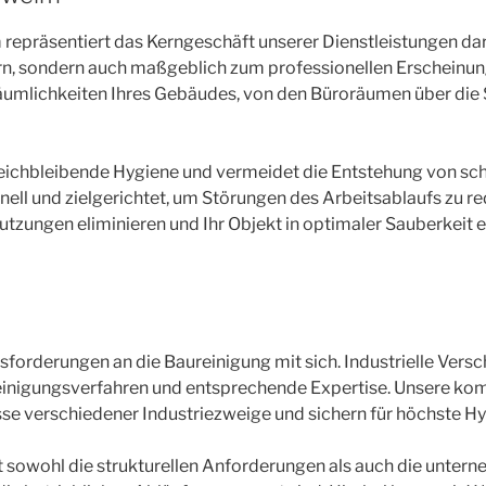
epräsentiert das Kerngeschäft unserer Dienstleistungen dar.
ern, sondern auch maßgeblich zum professionellen Erscheinun
umlichkeiten Ihres Gebäudes, von den Büroräumen über die S
gleichbleibende Hygiene und vermeidet die Entstehung von s
ell und zielgerichtet, um Störungen des Arbeitsablaufs zu red
tzungen eliminieren und Ihr Objekt in optimaler Sauberkeit e
forderungen an die Baureinigung mit sich. Industrielle Versc
nigungsverfahren und entsprechende Expertise. Unsere komp
se verschiedener Industriezweige und sichern für höchste Hy
gt sowohl die strukturellen Anforderungen als auch die unte