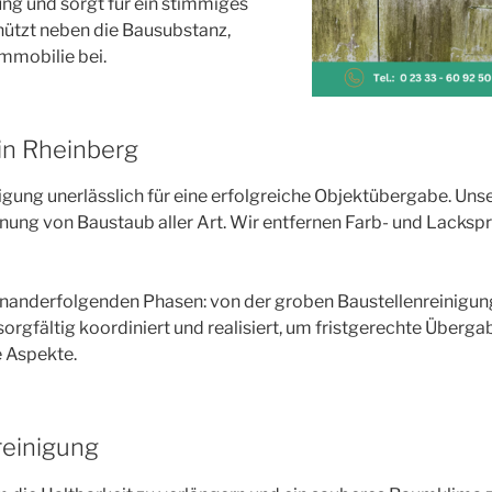
ng und sorgt für ein stimmiges
ützt neben die Bausubstanz,
Immobilie bei.
in Rheinberg
nigung unerlässlich für eine erfolgreiche Objektübergabe. Un
ung von Baustaub aller Art. Wir entfernen Farb- und Lackspr
inanderfolgenden Phasen: von der groben Baustellenreinigung 
rgfältig koordiniert und realisiert, um fristgerechte Übergab
e Aspekte.
reinigung