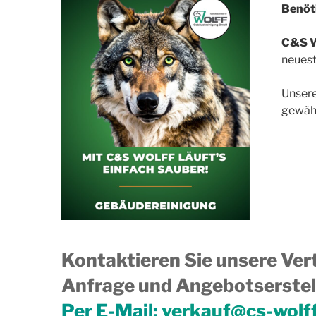
Benöti
C&S W
neuest
Unsere
gewähr
Kontaktieren Sie unsere Vert
Anfrage und Angebotserstell
Per E-Mail:
verkauf@cs-wolf