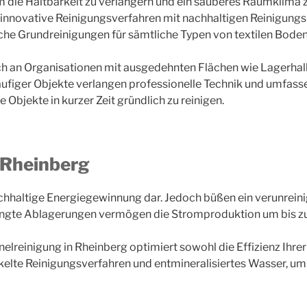
die Haltbarkeit zu verlängern und ein sauberes Raumklima z
innovative Reinigungsverfahren mit nachhaltigen Reinigungs
che Grundreinigungen für sämtliche Typen von textilen Bode
h an Organisationen mit ausgedehnten Flächen wie Lagerhal
läufiger Objekte verlangen professionelle Technik und umfa
Objekte in kurzer Zeit gründlich zu reinigen.
n Rheinberg
nachhaltige Energiegewinnung dar. Jedoch büßen ein verunreini
ngte Ablagerungen vermögen die Stromproduktion um bis zu
elreinigung in Rheinberg optimiert sowohl die Effizienz Ihre
kelte Reinigungsverfahren und entmineralisiertes Wasser, um