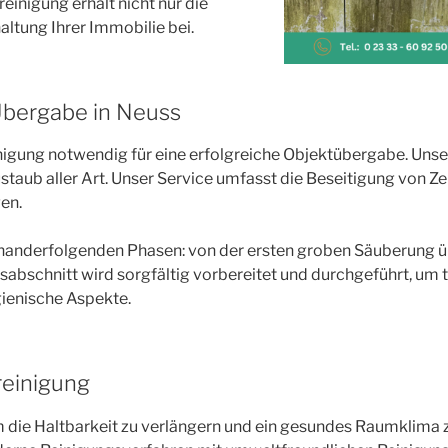
inigung erhält nicht nur die
ltung Ihrer Immobilie bei.
Übergabe in Neuss
igung notwendig für eine erfolgreiche Objektübergabe. Unser
taub aller Art. Unser Service umfasst die Beseitigung von Z
en.
inanderfolgenden Phasen: von der ersten groben Säuberung üb
abschnitt wird sorgfältig vorbereitet und durchgeführt, um
gienische Aspekte.
reinigung
m die Haltbarkeit zu verlängern und ein gesundes Raumklima