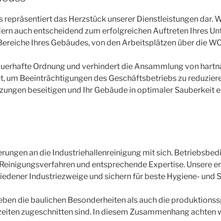
 repräsentiert das Herzstück unserer Dienstleistungen dar. W
ndern auch entscheidend zum erfolgreichen Auftreten Ihres U
e Bereiche Ihres Gebäudes, von den Arbeitsplätzen über die W
 dauerhafte Ordnung und verhindert die Ansammlung von har
et, um Beeinträchtigungen des Geschäftsbetriebs zu reduzieren
ungen beseitigen und Ihr Gebäude in optimaler Sauberkeit er
ungen an die Industriehallenreinigung mit sich. Betriebsbed
inigungsverfahren und entsprechende Expertise. Unsere erf
iedener Industriezweige und sichern für beste Hygiene- und 
eben die baulichen Besonderheiten als auch die produktionss
szeiten zugeschnitten sind. In diesem Zusammenhang achten w