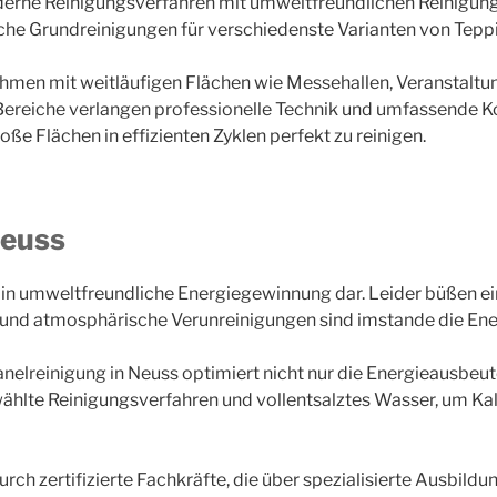
erne Reinigungsverfahren mit umweltfreundlichen Reinigun
iche Grundreinigungen für verschiedenste Varianten von Tepp
ehmen mit weitläufigen Flächen wie Messehallen, Veranstaltun
Bereiche verlangen professionelle Technik und umfassende 
ße Flächen in effizienten Zyklen perfekt zu reinigen.
Neuss
n in umweltfreundliche Energiegewinnung dar. Leider büßen ei
und atmosphärische Verunreinigungen sind imstande die Ener
nelreinigung in Neuss optimiert nicht nur die Energieausbeut
ählte Reinigungsverfahren und vollentsalztes Wasser, um Ka
durch zertifizierte Fachkräfte, die über spezialisierte Ausbil