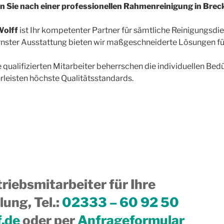
 Sie nach einer professionellen Rahmenreinigung in Brec
olff
ist Ihr kompetenter Partner für sämtliche Reinigungsdie
ster Ausstattung bieten wir maßgeschneiderte Lösungen für 
 qualifizierten Mitarbeiter beherrschen die individuellen Be
leisten höchste Qualitätsstandards.
riebsmitarbeiter für Ihre
ung, Tel.
:
02333 – 60 92 50
f.de
oder per
Anfrageformular