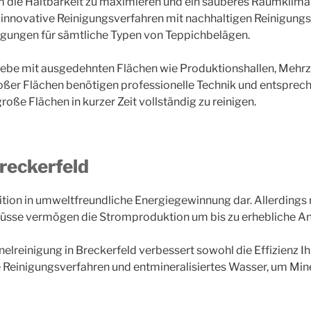
 die Haltbarkeit zu maximieren und ein sauberes Raumklima 
innovative Reinigungsverfahren mit nachhaltigen Reinigungsm
nigungen für sämtliche Typen von Teppichbelägen.
riebe mit ausgedehnten Flächen wie Produktionshallen, Mehr
oßer Flächen benötigen professionelle Technik und entsprec
roße Flächen in kurzer Zeit vollständig zu reinigen.
reckerfeld
ition in umweltfreundliche Energiegewinnung dar. Allerdings
lüsse vermögen die Stromproduktion um bis zu erhebliche Ant
lreinigung in Breckerfeld verbessert sowohl die Effizienz I
te Reinigungsverfahren und entmineralisiertes Wasser, um Mi