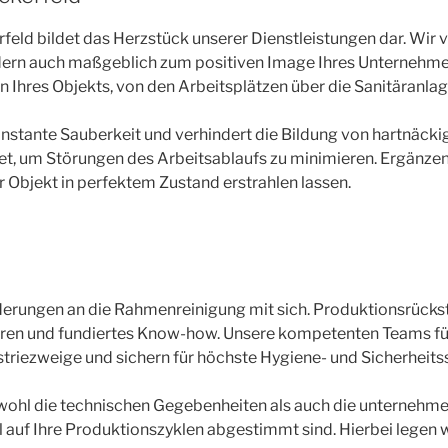
ld bildet das Herzstück unserer Dienstleistungen dar. Wir ve
ondern auch maßgeblich zum positiven Image Ihres Unternehm
n Ihres Objekts, von den Arbeitsplätzen über die Sanitäranla
konstante Sauberkeit und verhindert die Bildung von hartnä
tet, um Störungen des Arbeitsablaufs zu minimieren. Ergänzen
 Objekt in perfektem Zustand erstrahlen lassen.
orderungen an die Rahmenreinigung mit sich. Produktionsrück
ren und fundiertes Know-how. Unsere kompetenten Teams für 
striezweige und sichern für höchste Hygiene- und Sicherheits
owohl die technischen Gegebenheiten als auch die unternehm
auf Ihre Produktionszyklen abgestimmt sind. Hierbei legen 