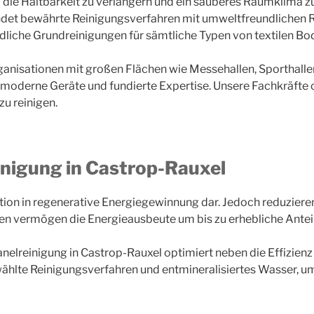
die Haltbarkeit zu verlängern und ein sauberes Raumklima zu
det bewährte Reinigungsverfahren mit umweltfreundlichen R
ündliche Grundreinigungen für sämtliche Typen von textilen B
Organisationen mit großen Flächen wie Messehallen, Sporthall
moderne Geräte und fundierte Expertise. Unsere Fachkräfte op
u reinigen.
inigung in Castrop-Rauxel
ition in regenerative Energiegewinnung dar. Jedoch reduziere
n vermögen die Energieausbeute um bis zu erhebliche Anteil
nelreinigung in Castrop-Rauxel optimiert neben die Effizienz 
wählte Reinigungsverfahren und entmineralisiertes Wasser, 