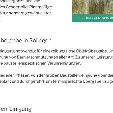
vice ergänzt ideal die
lles Gesamtbild. Planmäßige
ktur, sondern gewährleistet
.
Übergabe in Solingen
einigung notwendig für eine reibungslose Objektübergabe. Uns
nung von Bauverschmutzungen aller Art. Zu unseren Leistung
he baustellenspezifischen Verunreinigungen.
edenen Phasen: von der groben Baustellenreinigung über die 
plant und durchgeführt, um termingerechte Übergaben zu gew
henreinigung