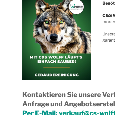
Benöti
C&S W
modern
Unsere
garant
Kontaktieren Sie unsere Vert
Anfrage und Angebotserstell
Per E-Mail:
verkauf@cs-wolf