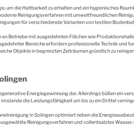
e, um die Haltbarkeit zu erhalten und ein hygienisches Rau
derne Reinigungsverfahren mit umweltfreundlichen Reinigung
inigungen für verschiedenste Varianten von textilen Bodenbe
 an Betriebe mit ausgedehnten Flächen wie Produktionshalle
sgedehnter Bereiche erfordern professionelle Technik und fu
iche Objekte in begrenzten Zeiträumen gründlich zu reinigen
olingen
n regenerative Energiegewinnung dar. Allerdings büßen ein ver
stande die Leistungsfähigkeit um bis zu ein Drittel verring
nelreinigung in Solingen optimiert neben die Energieausbeut
ausgewählte Reinigungsverfahren und vollentsalztes Wasser,