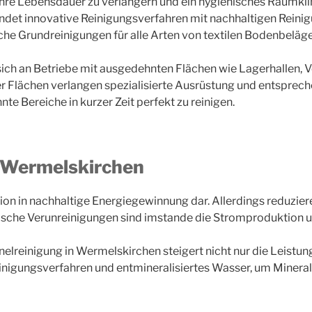
hre Lebensdauer zu verlängern und ein hygienisches Raumkli
det innovative Reinigungsverfahren mit nachhaltigen Reinig
che Grundreinigungen für alle Arten von textilen Bodenbeläge
ich an Betriebe mit ausgedehnten Flächen wie Lagerhallen, V
r Flächen verlangen spezialisierte Ausrüstung und entsprec
e Bereiche in kurzer Zeit perfekt zu reinigen.
n Wermelskirchen
tion in nachhaltige Energiegewinnung dar. Allerdings reduzier
he Verunreinigungen sind imstande die Stromproduktion um b
lreinigung in Wermelskirchen steigert nicht nur die Leistun
Reinigungsverfahren und entmineralisiertes Wasser, um Miner