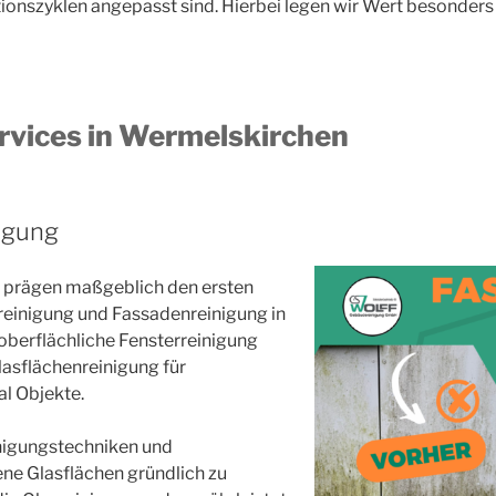
tionszyklen angepasst sind. Hierbei legen wir Wert besonders
rvices in Wermelskirchen
igung
n prägen maßgeblich den ersten
reinigung und Fassadenreinigung in
oberflächliche Fensterreinigung
asflächenreinigung für
l Objekte.
inigungstechniken und
ne Glasflächen gründlich zu