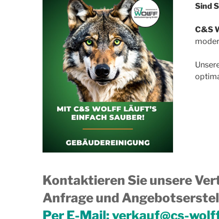
Sind S
C&S W
modern
Unsere
optima
Kontaktieren Sie unsere Vert
Anfrage und Angebotserstell
Per E-Mail:
verkauf@cs-wolf